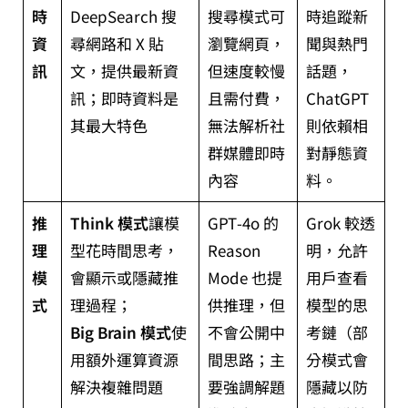
時
DeepSearch 搜
搜尋模式可
時追蹤新
資
尋網路和 X 貼
瀏覽網頁，
聞與熱門
訊
文，提供最新資
但速度較慢
話題，
訊；即時資料是
且需付費，
ChatGPT
其最大特色
無法解析社
則依賴相
群媒體即時
對靜態資
內容
料。
推
Think 模式
讓模
GPT‑4o 的
Grok 較透
理
型花時間思考，
Reason
明，允許
模
會顯示或隱藏推
Mode 也提
用戶查看
式
理過程；
供推理，但
模型的思
Big Brain 模式
使
不會公開中
考鏈（部
用額外運算資源
間思路；主
分模式會
解決複雜問題
要強調解題
隱藏以防