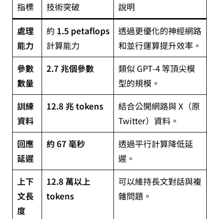
指標
技術突破
說明
處理
約
1.5 petaflops
透過更優化的神經網路
能力
計算能力
和並行運算提升效率。
參數
2.7 兆個參數
類似 GPT‑4 等頂尖模
數量
型的規模。
訓練
12.8 兆 tokens
結合公開網路與 X（原
資料
Twitter）資料。
回應
約 67 毫秒
透過平行計算降低延
延遲
遲。
上下
12.8 萬以上
可以維持長文對話與複
文長
tokens
雜問題。
度