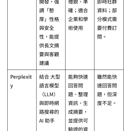
開發，強
禮貌、準
即時社群
調「憨
確；適合
資料；部
厚」性格
企業和學
分模式需
與安全
術使用
要付費訂
性，能提
閱。
供長文摘
要與客觀
建議
Perplexit
結合 大型
能夠快速
雖然能快
y
語言模型
回答問
速回答問
（LLM）
題、整理
題，但深
與即時網
資訊、生
度不足。
路搜尋的
成摘要，
AI 助手
並提供可
驗證的資