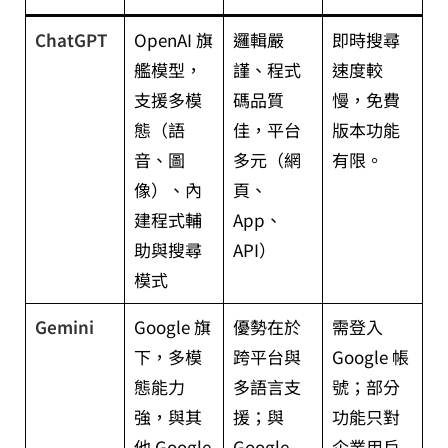
ChatGPT
OpenAI 旗
邏輯嚴
即時搜尋
艦模型，
謹、程式
速度較
支援多模
碼品質
慢，免費
態（語
佳，平台
版本功能
音、圖
多元（網
有限。
像）、內
頁、
建程式輔
App、
助與搜尋
API）
模式
Gemini
Google 旗
優勢在於
需登入
下，多模
跨平台與
Google 帳
態能力
多語言支
號；部分
強，與其
援；與
功能只對
他 Google
Google
企業用戶