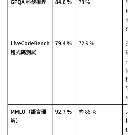
GPQA 科學推理
84.6 %
78 %
高
科
問
題
LiveCodeBench
79.4 %
72.9 %
多
程式碼測試
驟
式
計
程
碼
成
MMLU（語言理
92.7 %
約 88 %
大
解）
模
任