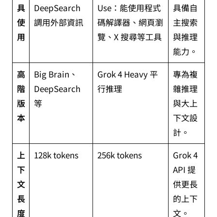
具
DeepSearch
Use：能使用程式
具備自
使
調用外部資訊
碼解譯器、網頁瀏
主搜索
用
覽、X 搜尋等工具
與推理
能力。
高
Big Brain、
Grok 4 Heavy 平
專為複
階
DeepSearch
行推理
雜推理
版
等
與大上
本
下文設
計。
上
128k tokens
256k tokens
Grok 4
下
API 提
文
供更長
長
的上下
度
文。