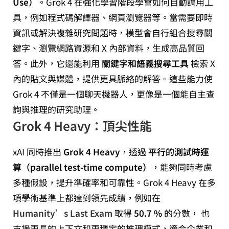
Use）
。Grok 4 在強化學習階段學會如何自動調用工
具，例如程式碼解譯器、網頁瀏覽器等。當需要即時
資訊或解決複雜研究問題時，模型會自行組合搜尋關
鍵字、瀏覽網路資源和 X 內部資料，生成高品質回
答。此外，它還能利用
關鍵字和語義搜尋工具
檢索 X
內的貼文與媒體，提供更具脈絡的解答。這些能力使
Grok 4 不僅是一個聊天機器人，更像是一個能自主查
詢與推理的研究助理。
Grok 4 Heavy：頂尖性能
xAI 同時推出
Grok 4 Heavy
，透過
平行的測試時運
算（parallel test‑time compute）
，能夠同時考慮
多種假設，提升準確率和可靠性。Grok 4 Heavy 在多
項學術基準上都達到領先成績，例如在
Humanity’s Last Exam
取得
50.7 %
的分數， 也
支援更長的上下文和更穩定的推理模式，適合企業和