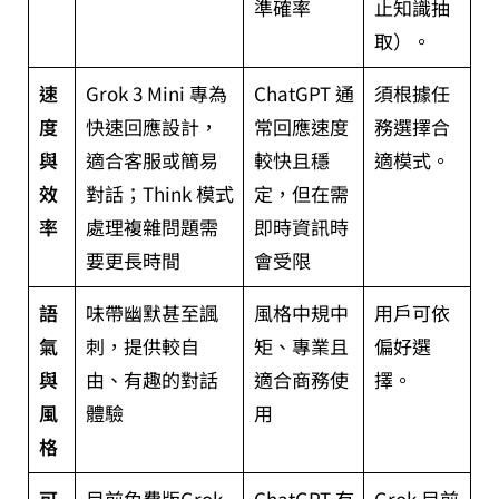
準確率
止知識抽
取）。
速
Grok 3 Mini 專為
ChatGPT 通
須根據任
度
快速回應設計，
常回應速度
務選擇合
與
適合客服或簡易
較快且穩
適模式。
效
對話；Think 模式
定，但在需
率
處理複雜問題需
即時資訊時
要更長時間
會受限
語
味帶幽默甚至諷
風格中規中
用戶可依
氣
刺，提供較自
矩、專業且
偏好選
與
由、有趣的對話
適合商務使
擇。
風
體驗
用
格
可
目前免費版Grok
ChatGPT 有
Grok 目前