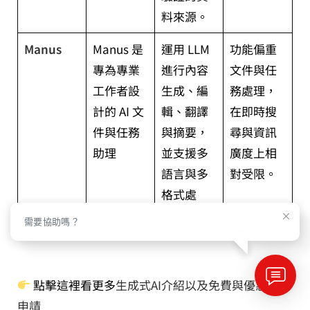
料來源。
Manus
Manus 是
運用 LLM
功能偏重
專為專業
進行內容
文件與任
工作者設
生成、編
務處理，
計的 AI 文
輯、翻譯
在即時搜
件與任務
與摘要，
尋與資訊
助理
並支援多
廣度上相
語言與多
對受限。
格式處
理。
需要協助嗎？
點擊這裡看更多
生成式AI介紹以及免費與優惠服務
申請