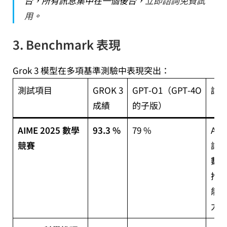
台，所有訊息集中在一個後台，
立即諮詢免費試
用
。
3. Benchmark 表現
Grok 3 模型在多項基準測驗中表現突出：
測試項目
GROK 3
GPT‑O1（GPT‑4O
說
成績
的子版）
AIME 2025 數學
93.3 %
79 %
AIM
競賽
評
數
推
能
力