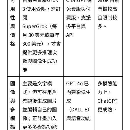
用
3 使用受限，需訂
免費版與付
門檻較高
性
閱
費版，支援
且限制較
與
SuperGrok（每
多平台與
多。
價
月 30 美元或每年
API
格
300 美元），才會
提供更多推理次
數與圖像生成功
能
圖
主要是文字模
GPT‑4o 已
多模態能
像
式，但可在用戶
內建影像生
力上，
與
確認後生成圖片
成
ChatGPT
多
並編輯自己的圖
（DALL‑E）
更成熟。
模
像；正計畫加入
與語音功能
態
更多多模態功能