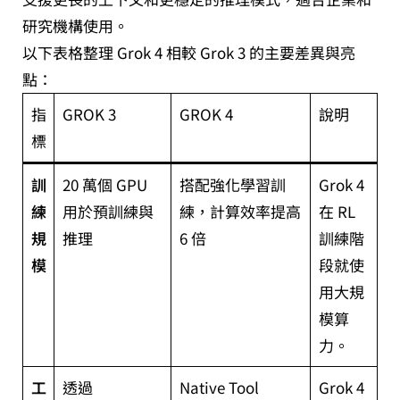
研究機構使用。
以下表格整理 Grok 4 相較 Grok 3 的主要差異與亮
點：
指
GROK 3
GROK 4
說明
標
訓
20 萬個 GPU
搭配強化學習訓
Grok 4
練
用於預訓練與
練，計算效率提高
在 RL
規
推理
6 倍
訓練階
模
段就使
用大規
模算
力。
工
透過
Native Tool
Grok 4