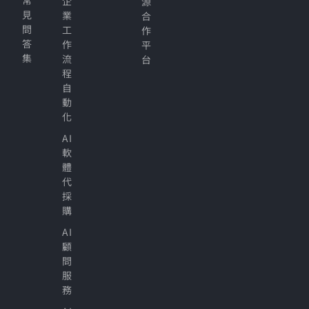
常
企
源
見
業
合
問
工
作
答
作
平
集
流
台
程
自
動
化
AI
軟
體
代
採
購
AI
顧
問
服
務