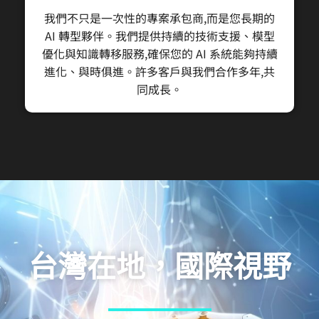
我們不只是一次性的專案承包商,而是您長期的
AI 轉型夥伴。我們提供持續的技術支援、模型
優化與知識轉移服務,確保您的 AI 系統能夠持續
進化、與時俱進。許多客戶與我們合作多年,共
同成長。
台灣在地，國際視野