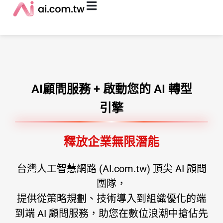
AI顧問服務 + 啟動您的 AI 轉型
引擎
釋放企業無限潛能
台灣人工智慧網路 (AI.com.tw) 頂尖 AI 顧問
團隊，
提供從策略規劃、技術導入到組織優化的端
到端 AI 顧問服務，助您在數位浪潮中搶佔先