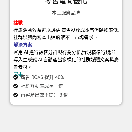
零售電商優化
本土服飾品牌
挑戰
行銷活動效益難以評估,廣告投放成本高但轉換率低,
社群媒體內容產出速度跟不上市場需求。
解決方案
運用 AI 進行顧客分群與行為分析,實現精準行銷;並
導入生成式 AI 自動產出多樣化的社群媒體文案與廣
告素材。
成果
廣告 ROAS 提升 40%
社群互動率成長一倍
內容產出效率提升 3 倍