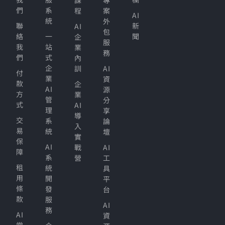
課
專
們
系
程
案
AI
統
外
聯
新
AI
包
絡
一
聞
企
服
我
站
業
務
們
式
內
企
訓
AI
付
業
資
款
企
AI
源
方
業
管
分
式
AI
理
享
導
交
系
論
入
易
統
壇
實
保
AI
戰
AI
障
系
營
工
租
統
具
用
開
平
條
發
台
款
服
AI
務
AI
資