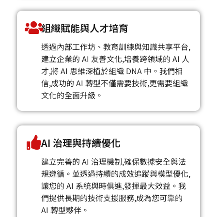
組織賦能與人才培育
透過內部工作坊、教育訓練與知識共享平台,
建立企業的 AI 友善文化,培養跨領域的 AI 人
才,將 AI 思維深植於組織 DNA 中。我們相
信,成功的 AI 轉型不僅需要技術,更需要組織
文化的全面升級。
AI 治理與持續優化
建立完善的 AI 治理機制,確保數據安全與法
規遵循。並透過持續的成效追蹤與模型優化,
讓您的 AI 系統與時俱進,發揮最大效益。我
們提供長期的技術支援服務,成為您可靠的
AI 轉型夥伴。