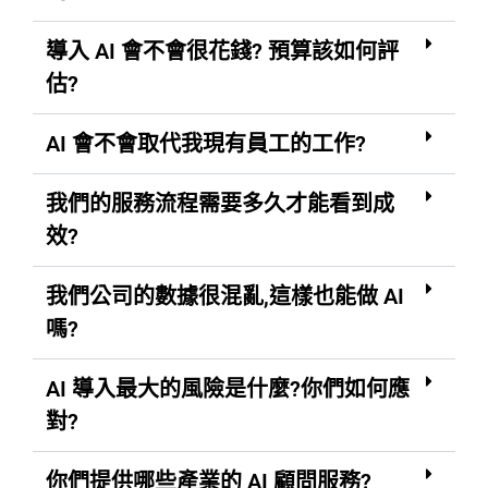
導入 AI 會不會很花錢? 預算該如何評
估?
AI 會不會取代我現有員工的工作?
我們的服務流程需要多久才能看到成
效?
我們公司的數據很混亂,這樣也能做 AI
嗎?
AI 導入最大的風險是什麼?你們如何應
對?
你們提供哪些產業的 AI 顧問服務?