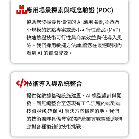
應用場景探索與概念驗證 (POC)
協助您發掘最具價值的 AI 應用場景,並透過
小規模的試點專案或最小可行性產品 (MVP)
快速驗證技術可行性與商業效益,降低導入風
險。我們採用敏捷方法論,讓您在最短時間內
看到 AI 的實際成效。
技術導入與系統整合
提供從數據基礎設施建置、AI 模型設計與開
發、到無縫整合至您現有工作流程的端到端
技術服務,確保 AI 解決方案穩定落地。我們
的技術團隊具備豐富的跨產業實戰經驗,能夠
應對各種複雜的技術挑戰。