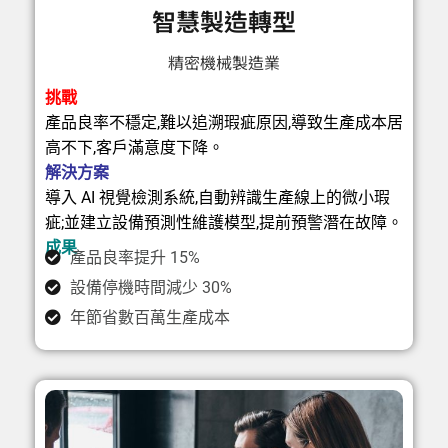
智慧製造轉型
精密機械製造業
挑戰
產品良率不穩定,難以追溯瑕疵原因,導致生產成本居
高不下,客戶滿意度下降。
解決方案
導入 AI 視覺檢測系統,自動辨識生產線上的微小瑕
疵;並建立設備預測性維護模型,提前預警潛在故障。
成果
產品良率提升 15%
設備停機時間減少 30%
年節省數百萬生產成本