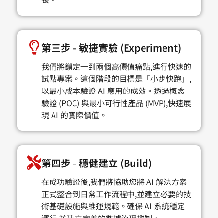
第三步 - 敏捷實驗 (Experiment)
我們將鎖定一到兩個高價值痛點,進行快速的
試點專案。這個階段的目標是「小步快跑」,
以最小成本驗證 AI 應用的成效。透過概念
驗證 (POC) 與最小可行性產品 (MVP),快速展
現 AI 的實際價值。
第四步 - 穩健建立 (Build)
在成功驗證後,我們將協助您將 AI 解決方案
正式整合到日常工作流程中,並建立必要的技
術基礎設施與維運規範。確保 AI 系統穩定