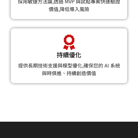
採用敏捷方法論,透過 MVP 與試點專案快速驗證
價值,降低導入風險
持續優化
提供長期技術支援與模型優化,確保您的 AI 系統
與時俱進、持續創造價值