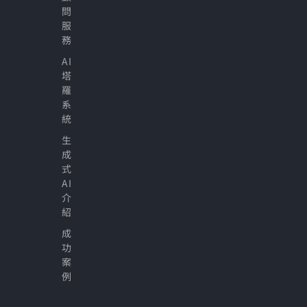
問
服
務
AI
塔
羅
系
統
生
成
式
AI
介
紹
成
功
案
例