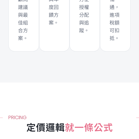
建議
度回
授權
通，
與最
饋方
分配
進項
佳組
案。
與追
稅額
合方
蹤。
可扣
案。
抵。
PRICING
定價邏輯
就一條公式