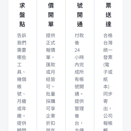
求
價
號
票
盤
開
開
送
點
單
通
達
告訴
提供
付款
合格
我們
正式
後
台灣
需要
報價
24
統一
哪些
單，
小時
發票
工
匯款
內完
(電
具、
或月
成所
子或
幾個
結皆
有帳
紙
帳
可。
號開
本)
號、
批量
通。
同步
月繳
採購
提供
寄
或年
可享
管理
出，
繳。
企業
後
公司
提供
折扣
台，
報帳
顧問
與年
方便
暢