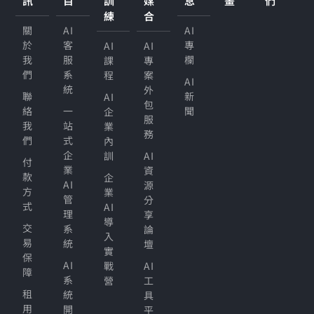
訊
目
訓
媒
息
畫
們
練
合
關
AI
AI
於
客
專
AI
AI
我
服
欄
課
專
們
系
程
案
AI
統
外
聯
新
AI
包
絡
一
聞
企
服
我
站
業
務
們
式
內
企
訓
AI
付
業
資
款
企
AI
源
方
業
管
分
式
AI
理
享
導
交
系
論
入
易
統
壇
實
保
AI
戰
AI
障
系
營
工
租
統
具
用
開
平