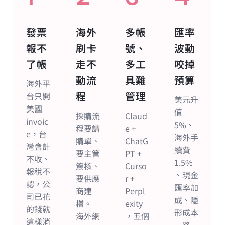
發票
海外
多帳
匯率
報不
刷卡
號、
波動
了帳
走不
多工
咬掉
動流
具難
預算
海外平
程
管理
台只開
美元升
美國
值
採購流
Claud
invoic
5%、
程要請
e +
e，台
海外手
購單、
ChatG
灣會計
續費
要主管
PT +
不收、
1.5%
簽核、
Curso
報稅不
、現金
要供應
r +
認，公
匯率加
商建
Perpl
司已花
成、隱
檔。
exity
的錢就
形成本
海外網
，五個
這樣消