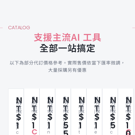
CATALOG
支援主流AI 工具
全部一站搞定
以下為部分代訂價格參考。實際售價依當下匯率微調，
大量採購另有優惠
N
N
N
N
N
N
N
N
O
/
C
/
G
/
P
/
M
/
A
/
O
/
A
/
p
月
u
月
i
月
e
月
i
月
n
月
p
月
n
月
T
T
T
T
T
T
T
T
e
含
r
含
t
含
r
含
d
含
t
含
e
含
t
含
n
稅
s
稅
H
稅
p
稅
j
稅
h
稅
n
稅
h
稅
$
$
$
$
$
$
$
$
A
o
u
l
o
r
A
r
I
r
b
e
u
o
I
o
1
1
5
1
1
5
1
1
/
/
x
r
p
p
A
M
i
n
i
i
C
C
,
,
5
,
,
,
0
,
n
i
t
e
c
c