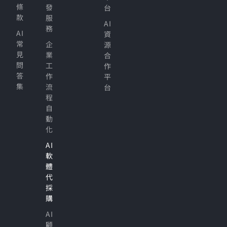
條
發
台
款
服
AI
務
AI
資
常
企
源
見
業
合
問
工
作
答
作
平
集
流
台
程
自
動
化
AI
軟
體
代
採
購
AI
顧