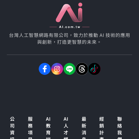
台灣人工智慧網路有限公司，致力於推動 AI 技術的應用
與創新，打造更智慧的未來。
公
服
AI
AI
最
經
聯
司
務
教
人
新
銷
絡
資
項
育
才
消
計
我