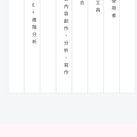
使
合
工
E
內
用
具
+
容
者
進
創
階
作
分
、
析
分
析
、
寫
作