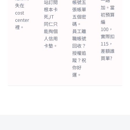
一路
站訂閱
帳號五
失在
加。當
根本卡
張帳單
cost
初預算
死,IT
五個密
center
編
同仁只
碼。
裡。
100，
能掏個
員工離
實際扣
人信用
職帳號
115，
卡墊。
回收？
差額誰
授權追
買單?
蹤？祝
你好
運。