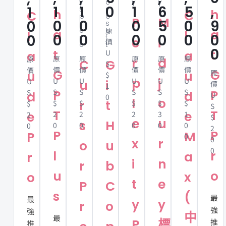
y
c
y
y
1
1
0
1
6
5
,
1
s
r
h
h
C
C
p
o
P
M
0
0
0
5
0
9
0
h
s
e
o
原
a
a
l
l
0
0
0
0
0
0
0
r
f
e
i
價
e
t
0
t
t
U
a
a
原
原
原
原
原
原
r
d
C
G
S
價
價
價
價
價
價
G
G
u
原
u
$
p
j
U
U
U
U
U
U
u
i
價
1
P
S
S
S
S
S
P
S
d
d
U
0
l
o
r
t
$
$
$
$
$
$
S
T
T
e
e
2
2
2
3
1
2
$
e
u
s
H
0
0
0
0
0
0
2
P
P
M
P
0
0
x
r
o
u
0
l
r
a
r
i
n
r
b
u
o
x
o
t
e
P
C
s
(
最
最
y
y
r
o
強
強
中
最
P
標
推
推