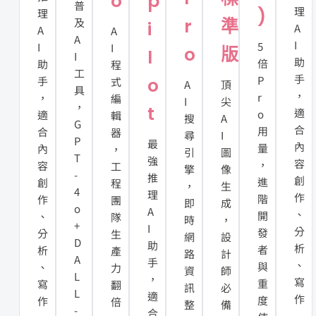
o
p
普
理
)
理
r
準
及
i
A
A
A
A
I
5
I
I
o
版
l
I
助
倍
助
程
工
手
P
手
o
式
A
頂
具
，
r
，
編
I
尖
，
t
適
o
適
輯
搜
A
G
合
用
合
器
尋
I
P
最
內
量
內
，
引
圖
T
強
容
，
容
工
擎
像
-
推
創
進
創
程
，
生
4
理
作
階
作
團
即
成
o
A
、
開
、
隊
時
，
+
I
分
發
分
生
網
設
D
助
析
者
析
產
路
計
A
手
、
與
、
力
資
師
L
，
寫
重
寫
翻
訊
必
L
適
作
度
作
倍
整
備
-
合