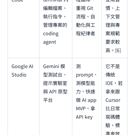
編輯檔案、
重視 Git
慣、上
執行指令、
流程、自
下文管
管理專案的
動化與工
理與專
coding
程紀律者
案規範
agent
要求較
高。[6]
Google AI
Gemini 模
測
它不是
Studio
型測試台、
prompt、
傳統
提示實驗室
測模型能
IDE，若
與 API 原型
力、快速
拿來跟
平台
做 AI app
Cursor
MVP、拿
比日常
API key
寫碼體
驗，標
準會放