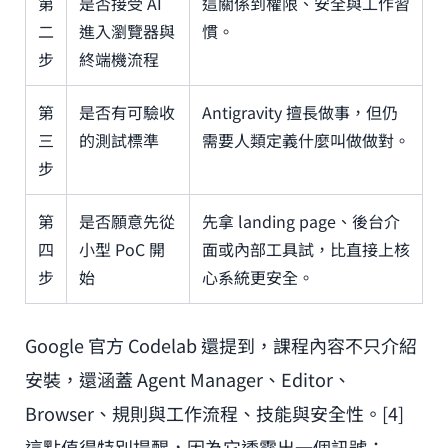
第
是否接受 AI
這關係到權限、安全與工作習
二
進入瀏覽器與
慣。
步
終端機流程
第
是否有可驗收
Antigravity 擅長做事，但仍
三
的測試標準
需要人類定義什麼叫做做對。
步
第
是否願意先從
先拿 landing page、後台介
四
小型 PoC 開
面或內部工具試，比直接上核
步
始
心系統更安全。
Google 官方 Codelab 還提到，課程內容不只介紹
安裝，還涵蓋 Agent Manager、Editor、
Browser、規則與工作流程、技能與安全性。[4]
這點值得特別提醒，因為它透露出一個訊號：