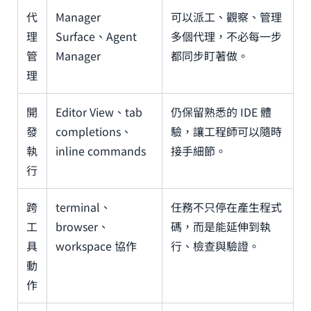
代
Manager
可以派工、觀察、管理
理
Surface、Agent
多個代理，不必每一步
管
Manager
都同步盯著做。
理
開
Editor View、tab
仍保留熟悉的 IDE 體
發
completions、
驗，讓工程師可以隨時
執
inline commands
接手細節。
行
跨
terminal、
任務不只停在產生程式
工
browser、
碼，而是能延伸到執
具
workspace 協作
行、檢查與驗證。
動
作