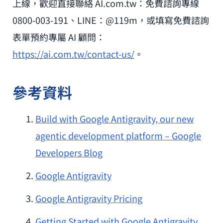
上線，歡迎直接聯絡 AI.com.tw：免費諮詢專線
0800-003-191、LINE：@119m，或填寫免費諮詢
表單預約專屬 AI 顧問：
https://ai.com.tw/contact-us/
。
參考資料
Build with Google Antigravity, our new
agentic development platform – Google
Developers Blog
Google Antigravity
Google Antigravity Pricing
Getting Started with Google Antigravity