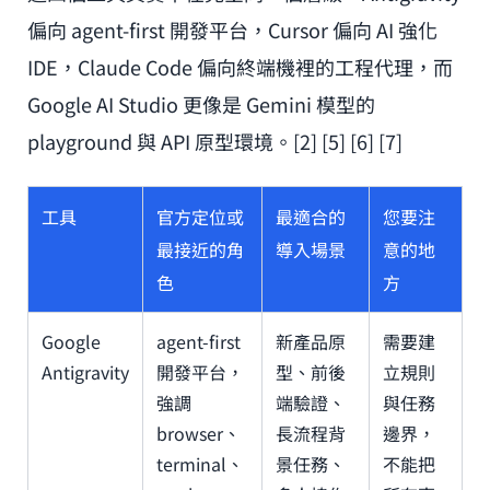
偏向 agent-first 開發平台，Cursor 偏向 AI 強化
IDE，Claude Code 偏向終端機裡的工程代理，而
Google AI Studio 更像是 Gemini 模型的
playground 與 API 原型環境。[2] [5] [6] [7]
工具
官方定位或
最適合的
您要注
最接近的角
導入場景
意的地
色
方
Google
agent-first
新產品原
需要建
Antigravity
開發平台，
型、前後
立規則
強調
端驗證、
與任務
browser、
長流程背
邊界，
terminal、
景任務、
不能把