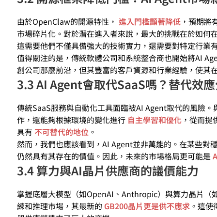
由於OpenClaw的開源特性，
進入門檻顯著降低
，預期將
市場碎片化。對於潛在進入者來說，最大的挑戰在於如何
這需要他們不僅具備強大的技術實力，還需要對特定行業
值得關注的是，傳統軟體公司和系統整合商也開始將AI Age
創公司那麼前沿，但其豐富的客戶資源和行業經驗，使其在AI
3.3 AI Agent會取代SaaS嗎？替代效
傳統SaaS服務與自動化工具面臨被AI Agent取代的風險。
作，還能夠根據環境的變化進行
自主學習和優化
，從而提供
具有
不可替代的地位
。
然而，我們也應該看到，AI Agent並非萬能的。在某
仍然具有其存在的價值。因此，未來的市場格局更可能是
3.4 算力與AI晶片供應商的議價能力
掌握底層大模型（如OpenAI、Anthropic）與算力晶片（
練和推理市場，其最新的
GB200晶片更是供不應求
。這使