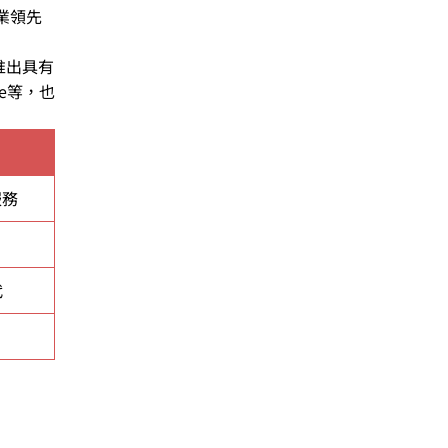
業領先
推出具有
ure等，也
服務
代