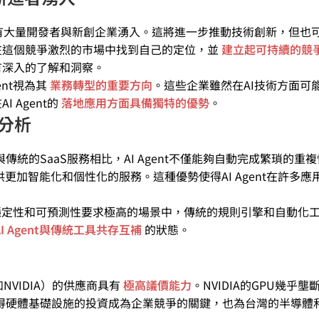
有大量開發者與新創企業湧入。這將進一步推動技術創新，但也
在這個競爭激烈的市場中找到自己的定位，並
建立起可持續的競
有深入的了解和洞察。
nt視為其
業務轉型的重要方向
。這些企業雖然在AI技術方面可
 Agent的
落地應用方面具備獨特的優勢
。
應分析
與傳統的SaaS服務相比，AI Agent不僅能夠自動完成繁瑣的重
更加智能化和個性化的服務。這種優勢使得AI Agent在許多應
些對穩定性和可預測性要求極高的場景中，傳統的規則引擎和自動化
AI Agent與傳統工具共存互補
的狀態。
如NVIDIA）的供應商具有
極高議價能力
。NVIDIA的GPU幾乎壟
得硬體基礎設施的投資成為企業競爭的關鍵，也為台灣的半導體