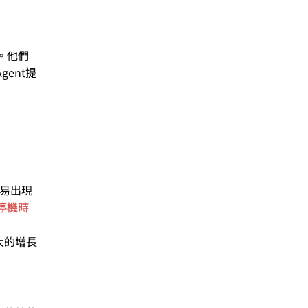
。他們
ent提
容易出現
停機時
大的增長