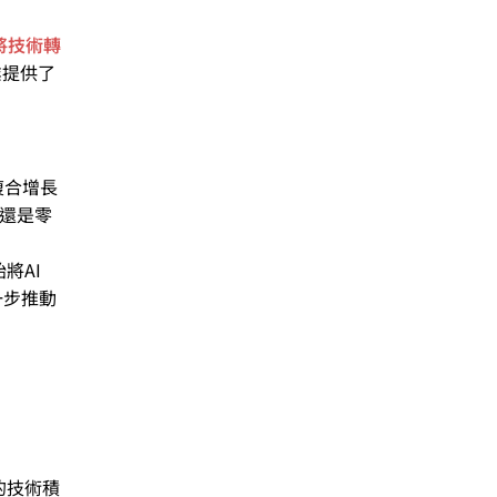
將技術轉
業提供了
複合增長
造還是零
將AI
一步推動
的技術積