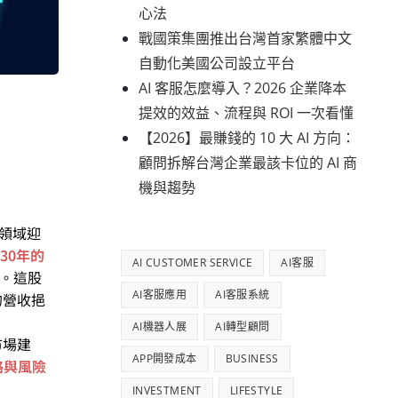
心法
戰國策集團推出台灣首家繁體中文
自動化美國公司設立平台
AI 客服怎麼導入？2026 企業降本
提效的效益、流程與 ROI 一次看懂
【2026】最賺錢的 10 大 AI 方向：
顧問拆解台灣企業最該卡位的 AI 商
機與趨勢
I領域迎
 30年的
AI CUSTOMER SERVICE
AI客服
人。這股
AI客服應用
AI客服系統
的營收挹
AI機器人展
AI轉型顧問
市場建
APP開發成本
BUSINESS
略與風險
INVESTMENT
LIFESTYLE