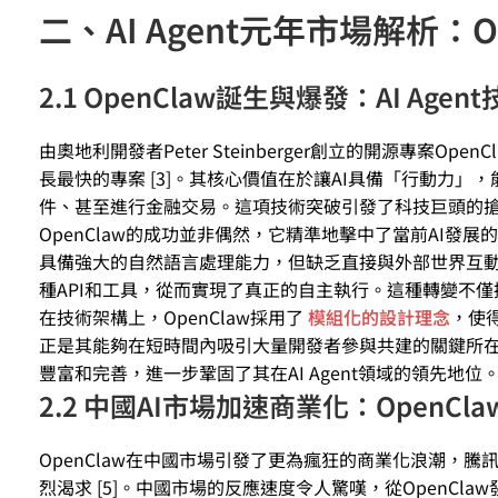
二、AI Agent元年市場解析：
2.1 OpenClaw誕生與爆發：AI Ag
由奧地利開發者Peter Steinberger創立的開源專案Open
長最快的專案 [3]。其核心價值在於讓AI具備「行動力」，能透
件、甚至進行金融交易。這項技術突破引發了科技巨頭的搶人大戰，最終 
OpenClaw的成功並非偶然，它精準地擊中了當前AI發展
具備強大的自然語言處理能力，但缺乏直接與外部世界互動的
種API和工具，從而實現了真正的自主執行。這種轉變不
在技術架構上，OpenClaw採用了
模組化的設計理念
，使
正是其能夠在短時間內吸引大量開發者參與共建的關鍵所在。
豐富和完善，進一步鞏固了其在AI Agent領域的領先地位
2.2 中國AI市場加速商業化：OpenC
OpenClaw在中國市場引發了更為瘋狂的商業化浪潮，
烈渴求 [5]。中國市場的反應速度令人驚嘆，從OpenC