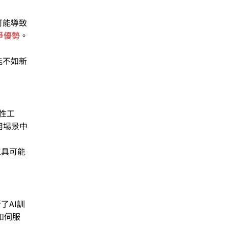
可能導致
爭優勢
。
能不如新
複性工
用場景中
工具可能
斷了AI訓
和伺服