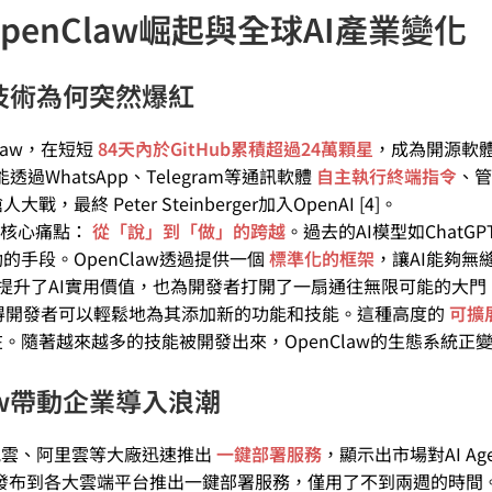
OpenClaw崛起與全球AI產業變化
ent技術為何突然爆紅
Claw，在短短
84天內於GitHub累積超過24萬顆星
，成為開源軟
過WhatsApp、Telegram等通訊軟體
自主執行終端指令
、管
Peter Steinberger加入OpenAI [4]。
的核心痛點：
從「說」到「做」的跨越
。過去的AI模型如ChatG
手段。OpenClaw透過提供一個
標準化的框架
，讓AI能夠無
僅提升了AI實用價值，也為開發者打開了一扇通往無限可能的大門
得開發者可以輕鬆地為其添加新的功能和技能。這種高度的
可擴
隨著越來越多的技能被開發出來，OpenClaw的生態系統正
。
law帶動企業導入浪潮
騰訊雲、阿里雲等大廠迅速推出
一鍵部署服務
，顯示出市場對AI Ag
law發布到各大雲端平台推出一鍵部署服務，僅用了不到兩週的時間