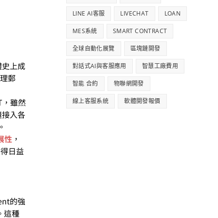
LINE AI客服
LIVECHAT
LOAN
MES系統
SMART CONTRACT
全球自動化展覽
區塊鏈開發
體史上成
對話式AI與客服應用
智慧工廠費用
理郵
智能 合約
物聯網開發
PT，雖然
線上客服系統
軟體開發報價
縫接入各
。
展性
，
變得日益
ent的強
。這種