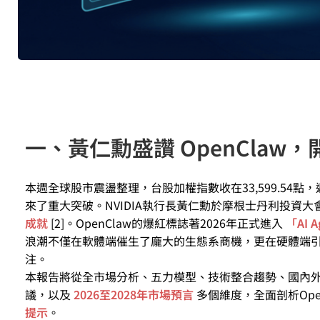
一、黃仁勳盛讚 OpenClaw，開啟 
本週全球股市震盪整理，台股加權指數收在33,599.54點，
來了重大突破。NVIDIA執行長黃仁勳於摩根士丹利投資大會
成就
[2]。OpenClaw的爆紅標誌著2026年正式進入
「AI 
浪潮不僅在軟體端催生了龐大的生態系商機，更在硬體端
注。
本報告將從全市場分析、五力模型、技術整合趨勢、國內外
議，以及
2026至2028年市場預言
多個維度，全面剖析Open
提示
。